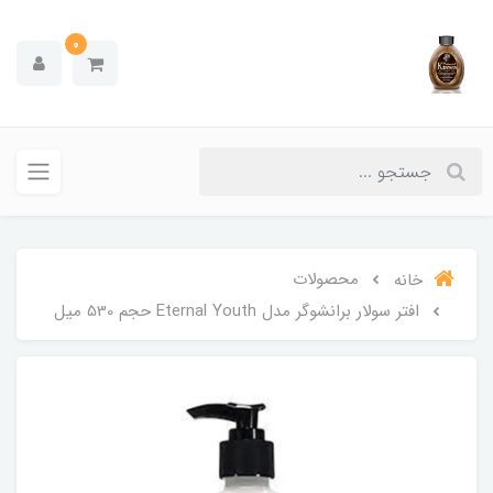
0
محصولات
خانه
افتر سولار برانشوگر مدل Eternal Youth حجم 530 میل