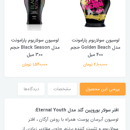
لوسیون سولاریوم پارامونت
لوسیون سولاریوم پارامونت
مدل Golden Beach حجم
مدل Black Season حجم
400 میل
300 میل
2,100,000 تومان
1,540,000 تومان
بررسی این محصول
مشخصات
دیدگاه‌ها
افتر سولار یوروپین گلد مدل Eternal Youth:
لوسیون آبرسان پوست همراه با روغن آرگان ، افتر
سولاریوم و تثبیت کننده برنزه، حاوی مقادیر زیادی از