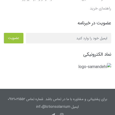
راهنمای خرید
عضویت در خبرنامه
عضویت
نماد الکترونیکی
برای پشتیبانی و مشاوره با ما در تماس باشد. شماره تماس 09121021552
ایمیل inf0@lotionsolarrium