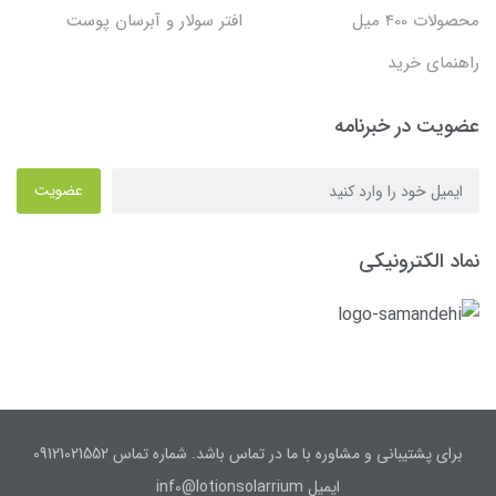
محصولات 400 میل
افتر سولار و آبرسان پوست
راهنمای خرید
عضویت در خبرنامه
عضویت
نماد الکترونیکی
برای پشتیبانی و مشاوره با ما در تماس باشد. شماره تماس 09121021552
ایمیل inf0@lotionsolarrium