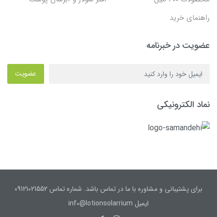
راهنمای خرید
عضویت در خبرنامه
عضویت
نماد الکترونیکی
برای پشتیبانی و مشاوره با ما در تماس باشد. شماره تماس 09121021552
ایمیل inf0@lotionsolarrium