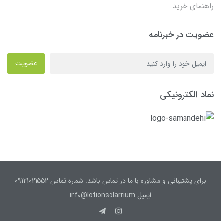
راهنمای خرید
عضویت در خبرنامه
عضویت
نماد الکترونیکی
برای پشتیبانی و مشاوره با ما در تماس باشد. شماره تماس 09121021552
ایمیل inf0@lotionsolarrium