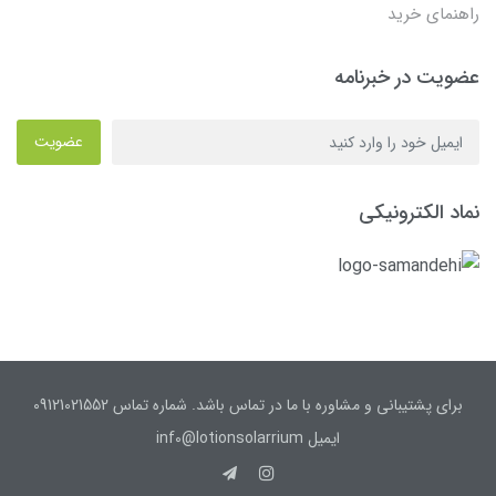
راهنمای خرید
عضویت در خبرنامه
عضویت
نماد الکترونیکی
برای پشتیبانی و مشاوره با ما در تماس باشد. شماره تماس 09121021552
ایمیل inf0@lotionsolarrium