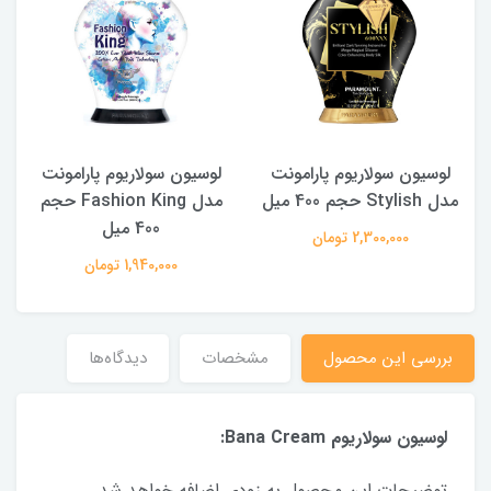
لوسیون سولاریوم پارامونت
لوسیون سولاریوم پارامونت
40
مدل Stylish حجم 400 میل
مدل Fashion King حجم
400 میل
2,300,000 تومان
1,940,000 تومان
بررسی این محصول
مشخصات
دیدگاه‌ها
لوسیون سولاریوم Bana Cream:
توضیحات این محصول به زودی اضافه خواهد شد.