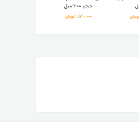
حجم 300 میل
250 میل
1,540,000 تومان
1,360,000 تومان