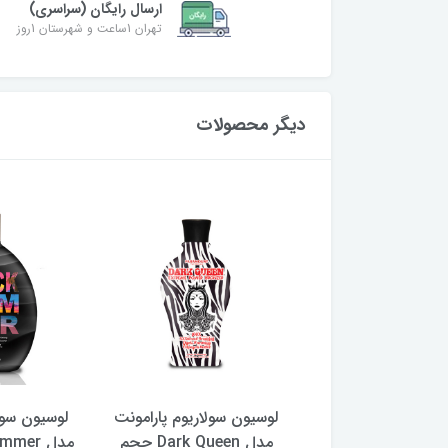
ارسال رایگان (سراسری)
تهران 1ساعت و شهرستان 1روز
دیگر محصولات
 سولاریوم پارامونت
لوسیون سولاریوم پارامونت
لوسیون سول
مدل Black Mirage حجم
مدل Dark Queen حجم