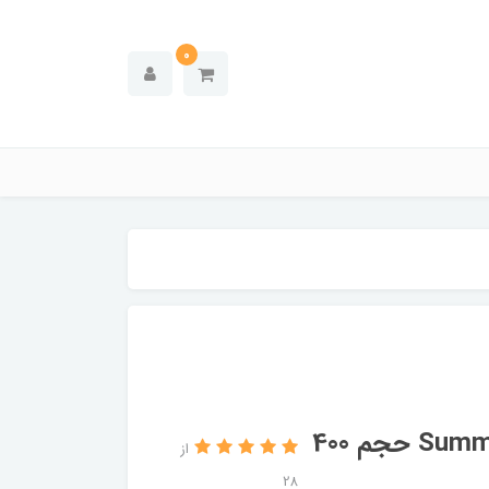
0
لوسیون سولاریوم برانشوگر مدل Summer Girl حجم 400
از
28