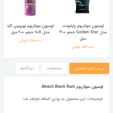
لوسیون سولاریوم پارامونت
لوسیون سولاریوم یوروپین گلد
40
مدل Golden Star حجم 300
مدل 70X حجم 200 میل
میل
1,950,000 تومان
1,540,000 تومان
بررسی این محصول
مشخصات
دیدگاه‌ها
لوسیون سولاریوم Beach Black Rum:
توضیحات این محصول به زودی اضافه خواهد شد.