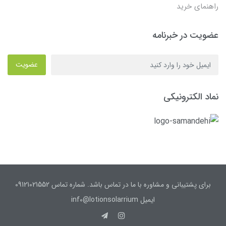
راهنمای خرید
عضویت در خبرنامه
عضویت
نماد الکترونیکی
برای پشتیبانی و مشاوره با ما در تماس باشد. شماره تماس 09121021552
ایمیل inf0@lotionsolarrium