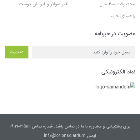
محصولات 400 میل
افتر سولار و آبرسان پوست
راهنمای خرید
عضویت در خبرنامه
عضویت
نماد الکترونیکی
برای پشتیبانی و مشاوره با ما در تماس باشد. شماره تماس 09121021552
ایمیل inf0@lotionsolarrium