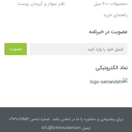
محصولات 400 میل
افتر سولار و آبرسان پوست
راهنمای خرید
عضویت در خبرنامه
عضویت
نماد الکترونیکی
برای پشتیبانی و مشاوره با ما در تماس باشد. شماره تماس 09121021552
ایمیل inf0@lotionsolarrium