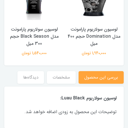
لوسیون سولاریوم پارامونت
لوسیون سولاریوم پارامونت
400
مدل Domination حجم 400
مدل Black Season حجم
میل
300 میل
1,940,000 تومان
1,540,000 تومان
بررسی این محصول
مشخصات
دیدگاه‌ها
لوسیون سولاریوم Luau Black:
توضیحات این محصول به زودی اضافه خواهد شد.