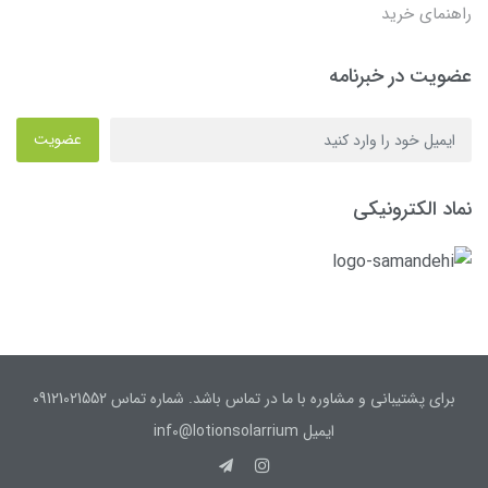
راهنمای خرید
عضویت در خبرنامه
عضویت
نماد الکترونیکی
برای پشتیبانی و مشاوره با ما در تماس باشد. شماره تماس 09121021552
ایمیل inf0@lotionsolarrium