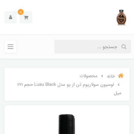
0
محصولات
خانه
لوسیون سولاریوم تن از یو مدل Luau Black حجم 221
میل