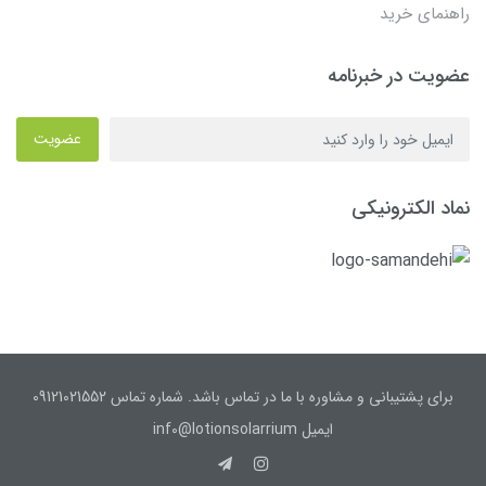
راهنمای خرید
عضویت در خبرنامه
عضویت
نماد الکترونیکی
برای پشتیبانی و مشاوره با ما در تماس باشد. شماره تماس 09121021552
ایمیل inf0@lotionsolarrium