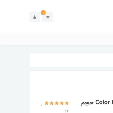
0
لوسیون سولاریوم دووتد مدل Color Me Coco حجم
از
64