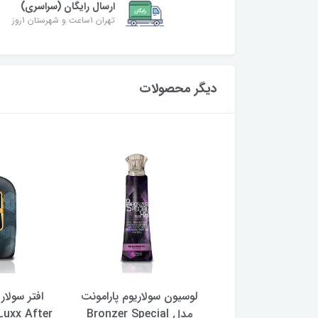
ارسال رایگان (سراسری)
تهران 1ساعت و شهرستان 1روز
دیگر محصولات
 سولاریوم پارامونت
لوسیون سولاریوم پارامونت
افتر سولار
مدل Black Golden حجم
مدل Bronzer Special
Luxx After حجم 300 می