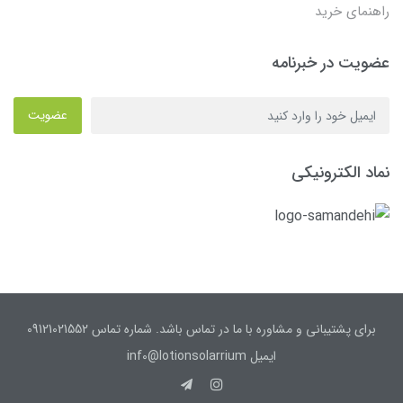
راهنمای خرید
عضویت در خبرنامه
عضویت
نماد الکترونیکی
برای پشتیبانی و مشاوره با ما در تماس باشد. شماره تماس 09121021552
ایمیل inf0@lotionsolarrium