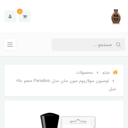
0
محصولات
خانه
لوسیون سولاریوم سون سان مدل Paradiso حجم 250
میل