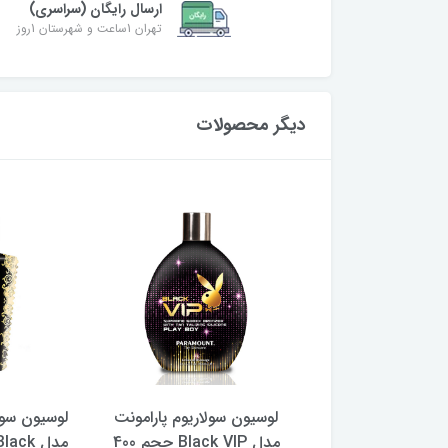
ارسال رایگان (سراسری)
تهران 1ساعت و شهرستان 1روز
دیگر محصولات
 سولاریوم پارامونت
لوسیون سولاریوم پارامونت
لوسیون سول
مدل Gold 600X حجم 400
مدل Black VIP حجم 400