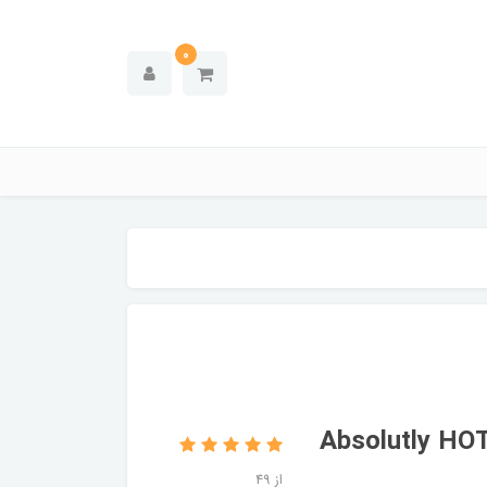
0
سیون سولاریوم فلفلی پارامونت مدل Absolutly HOT
از 49