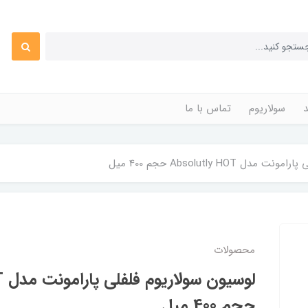
د
سولاریوم
تماس با ما
 Absolutly HOT حجم 400 میل
محصولات
لو
حجم 400 میل