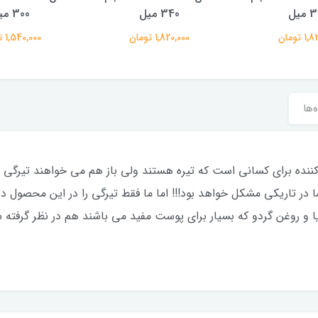
میل
340 میل
300 میل
 تومان
1,820,000 تومان
1,540,000 تومان
‌ها
ه كننده براى كسانى است كه تيره هستند ولى باز هم مى خواهند تيرگى
ا در تاريكى مشكل خواهد بود!!! اما ما فقط تيرگى را در اين محصول د
معدنى دريا و روغن گردو كه بسيار براى پوست مفيد مى باشند هم در نظر گ