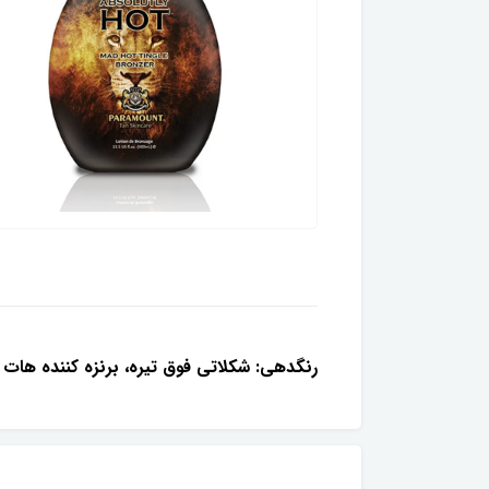
رنگدهی: شكلاتى فوق تيره، برنزه كننده هات 