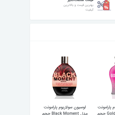
قیمت شگفت‌انگیز
بهترین قیمت و بالاترین
کیفیت
 پارامونت
لوسیون سولاریوم پارامونت
لوسیون سولاریوم پار
مدل Golden Shine حجم
مدل Black Moment حجم