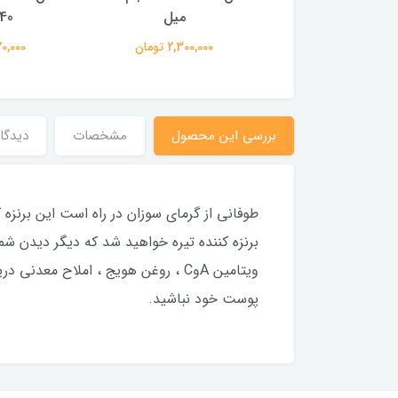
میل
میل
340 
2,500,00 تومان
2,300,000 تومان
1,820,000
بررسی این محصول
مشخصات
دیدگاه
طوفانى از گرماى سوزان در راه است اين برنز
برنزه كننده تيره خواهيد شد كه ديگر ديدن شم
ويتامين AوC ، روغن هويج ، املاح 
پوست خود نباشيد.