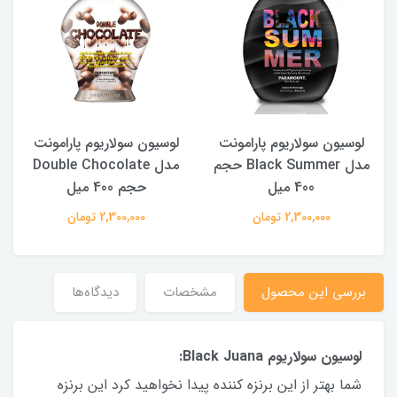
لوسیون سولاریوم پارامونت
لوسیون سولاریوم پارامونت
م
مدل Black Summer حجم
مدل Double Chocolate
400 میل
حجم 400 میل
2,300,000 تومان
2,300,000 تومان
بررسی این محصول
مشخصات
دیدگاه‌ها
لوسیون سولاریوم Black Juana:
شما بهتر از اين برنزه كننده پيدا نخواهيد كرد اين برنزه