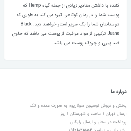
كننده با داشتن مقادير زيادى از جمله گياه Hemp كه
پوست شما را در زمان كوتاهى تيره مى كند به طورى كه
دوستانتان شما را يك سوپر استار خواهند ديد. Black
Juana تركيبى از مواد مراقبت از پوست مى باشد كه حاوى
ضد پيرى و چروك پوست مى باشد.
درباره ما
پخش و فروش لوسیون سولاریوم به صورت عمده و تک
ارسال تهران 1 ساعت و شهرستان 1 روز
پرداخت در محل و ارسال رایگان
پشتیبانی و تماس:
09121021552