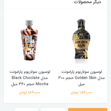
دیگر محصولات
V
لوسیون سولاریوم پارامونت
لوسیون سولاریوم پارامونت
مدل Golden Skin حجم 300
مدل Black Choclate
میل
Mocha حجم 340 میل
1,540,000 تومان
1,820,000 تومان