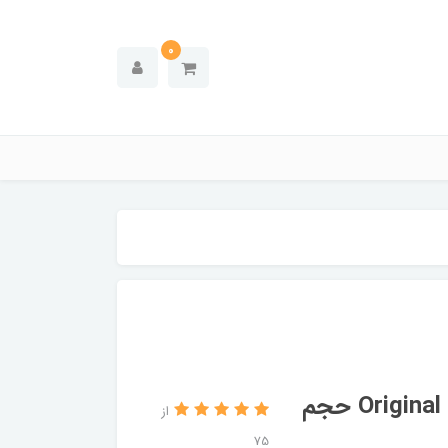
0
لوسیون سولاریوم پی یو دور مدل Original Black حجم
از
75