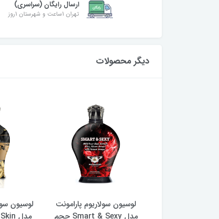
ارسال رایگان (سراسری)
تهران 1ساعت و شهرستان 1روز
دیگر محصولات
 سولاریوم پارامونت
لوسیون سولاریوم پارامونت
لوسیون سول
مدل Golden Star حجم
مدل Smart & Sexy حجم