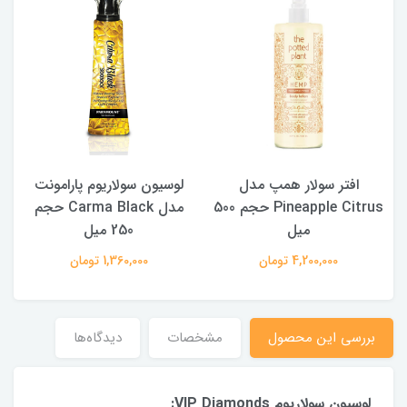
افتر سولار همپ مدل
لوسیون سولاریوم پارامونت
Pineapple Citrus حجم 500
مدل Carma Black حجم
میل
250 میل
4,200,000 تومان
1,360,000 تومان
بررسی این محصول
مشخصات
دیدگاه‌ها
لوسیون سولاریوم VIP Diamonds: