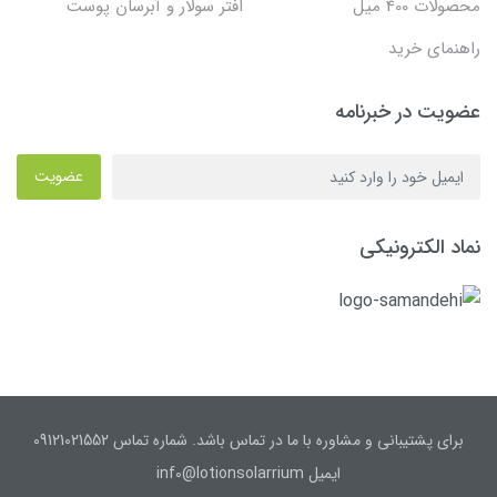
محصولات 400 میل
افتر سولار و آبرسان پوست
راهنمای خرید
عضویت در خبرنامه
عضویت
نماد الکترونیکی
برای پشتیبانی و مشاوره با ما در تماس باشد. شماره تماس 09121021552
ایمیل inf0@lotionsolarrium