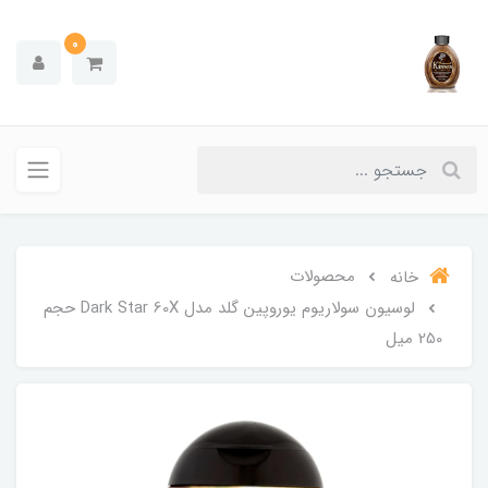
0
محصولات
خانه
لوسیون سولاریوم یوروپین گلد مدل Dark Star 60X حجم
250 میل