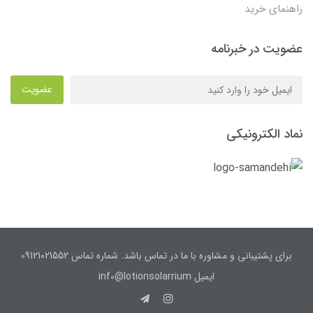
راهنمای خرید
عضویت در خبرنامه
عضویت
نماد الکترونیکی
برای پشتیبانی و مشاوره با ما در تماس باشد. شماره تماس 09121021552
ایمیل inf0@lotionsolarrium