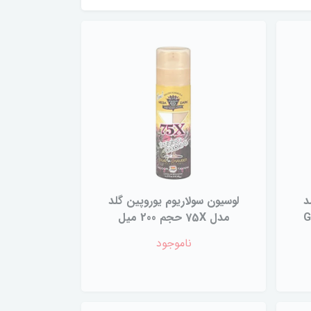
د
لوسیون سولاریوم یوروپین گلد
G
مدل 75X حجم 200 میل
ناموجود