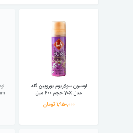
لوسیون سولاریوم یوروپین گلد
لوس
مدل 70X حجم 200 میل
ream
1,950,000 تومان