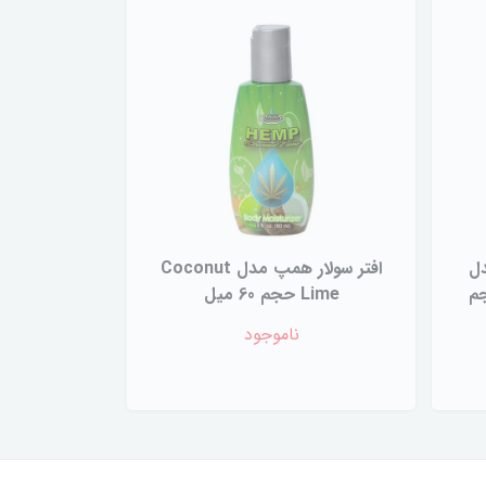
دل
افتر سولار همپ مدل Coconut
Champ حجم
Lime حجم 60 میل
ناموجود