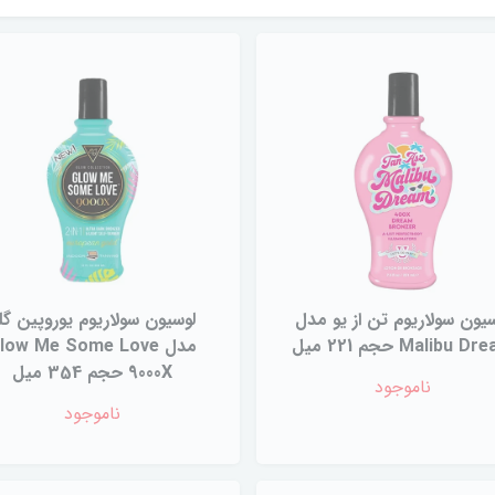
یون سولاریوم تن از یو مدل
لوسیون سولاریوم یوروپین گل
Malibu D حجم 221 میل
مدل low Me Some Love
9000X حجم 354 میل
ناموجود
ناموجود