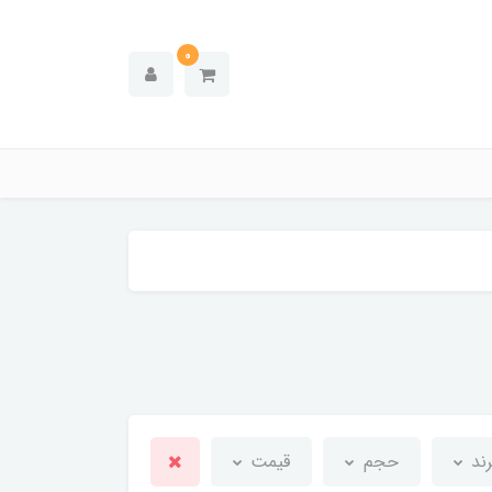
0
رند
حجم
قیمت