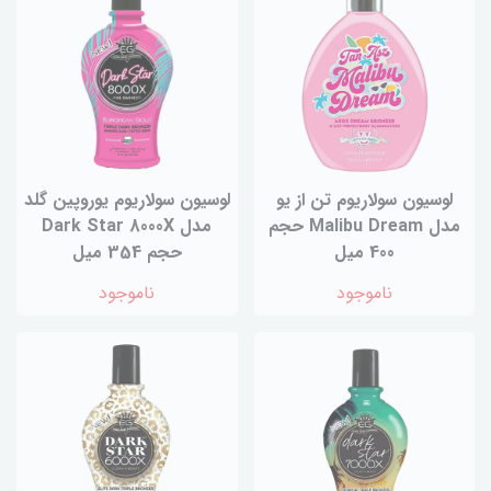
لوسیون سولاریوم تن از یو
لوسیون سولاریوم یوروپین گلد
مدل Malibu Dream حجم
مدل Dark Star 8000X
400 میل
حجم 354 میل
ناموجود
ناموجود