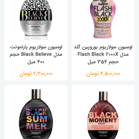
لوسیون سولاریوم یوروپین گلد
لوسیون سولاریوم پارامونت
مدل Flash Black 2000X
مدل Black Believe حجم
حجم 354 میل
400 میل
4,500,000 تومان
2,300,000 تومان