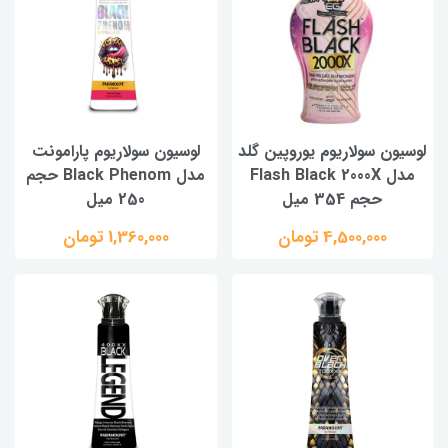
لوسیون سولاریوم یوروپین گلد
لوسیون سولاریوم پارامونت
مدل Flash Black 2000X
مدل Black Phenom حجم
حجم 354 میل
250 میل
4,500,000 تومان
1,360,000 تومان