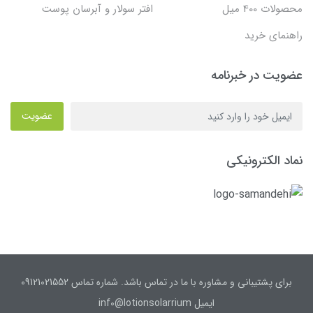
محصولات 400 میل
افتر سولار و آبرسان پوست
راهنمای خرید
عضویت در خبرنامه
عضویت
نماد الکترونیکی
برای پشتیبانی و مشاوره با ما در تماس باشد. شماره تماس 09121021552
ایمیل inf0@lotionsolarrium