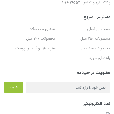
پشتیبانی و تماس:
09121021552
دسترسی سریع
صفحه ی اصلی
همه ی محصولات
محصولات 250 میل
محصولات 300 میل
محصولات 400 میل
افتر سولار و آبرسان پوست
راهنمای خرید
عضویت در خبرنامه
عضویت
نماد الکترونیکی