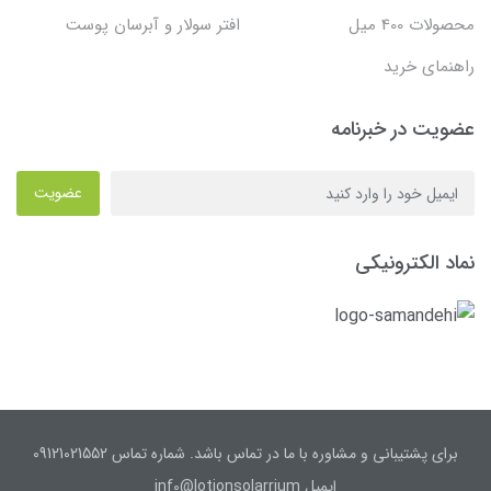
محصولات 400 میل
افتر سولار و آبرسان پوست
راهنمای خرید
عضویت در خبرنامه
عضویت
نماد الکترونیکی
برای پشتیبانی و مشاوره با ما در تماس باشد. شماره تماس 09121021552
ایمیل inf0@lotionsolarrium