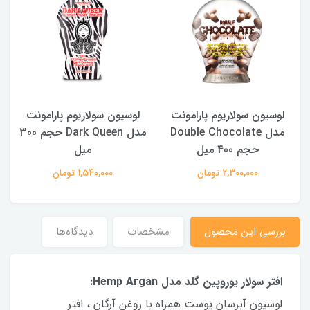
لوسیون سولاریوم پارامونت
لوسیون سولاریوم پارامونت
250
مدل Double Chocolate
مدل Dark Queen حجم 300
حجم 400 میل
میل
2,300,000 تومان
1,540,000 تومان
بررسی این محصول
مشخصات
دیدگاه‌ها
افتر سولار یوروپین گلد مدل Hemp Argan:
لوسیون آبرسان پوست همراه با روغن آرگان ، افتر