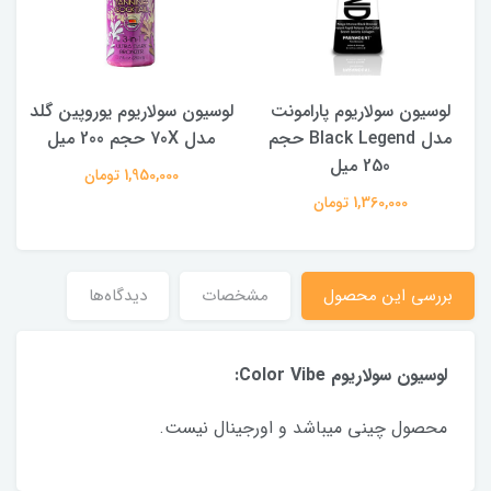
لوسیون سولاریوم پارامونت
لوسیون سولاریوم یوروپین گلد
300
مدل Black Legend حجم
مدل 70X حجم 200 میل
250 میل
1,950,000 تومان
1,360,000 تومان
بررسی این محصول
مشخصات
دیدگاه‌ها
لوسیون سولاریوم Color Vibe:
محصول چینی میباشد و اورجینال نیست.