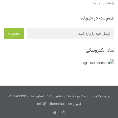
راهنمای خرید
عضویت در خبرنامه
عضویت
نماد الکترونیکی
برای پشتیبانی و مشاوره با ما در تماس باشد. شماره تماس 09121021552
ایمیل inf0@lotionsolarrium