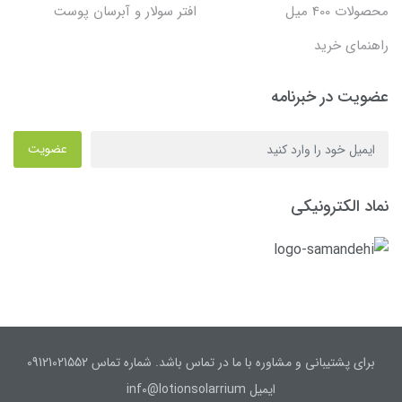
محصولات 400 میل
افتر سولار و آبرسان پوست
راهنمای خرید
عضویت در خبرنامه
عضویت
نماد الکترونیکی
برای پشتیبانی و مشاوره با ما در تماس باشد. شماره تماس 09121021552
ایمیل inf0@lotionsolarrium