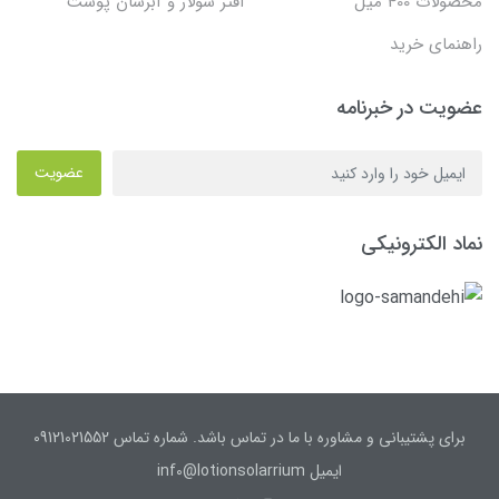
محصولات 400 میل
افتر سولار و آبرسان پوست
راهنمای خرید
عضویت در خبرنامه
عضویت
نماد الکترونیکی
برای پشتیبانی و مشاوره با ما در تماس باشد. شماره تماس 09121021552
ایمیل inf0@lotionsolarrium