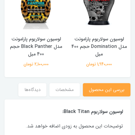
لوسیون سولاریوم پارامونت
لوسیون سولاریوم پارامونت
340
مدل Domination حجم 400
مدل Black Panther حجم
میل
400 میل
1,940,000 تومان
2,100,000 تومان
بررسی این محصول
مشخصات
دیدگاه‌ها
لوسیون سولاریوم Black Titan:
توضیحات این محصول به زودی اضافه خواهد شد.