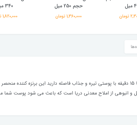
میل
حجم 250 میل
340 میل
 تومان
1,360,000 تومان
1,820,000 تومان
‌ها
ل و انبوهى از املاح معدنى دريا است كه باعث مى شود پوست شما مر