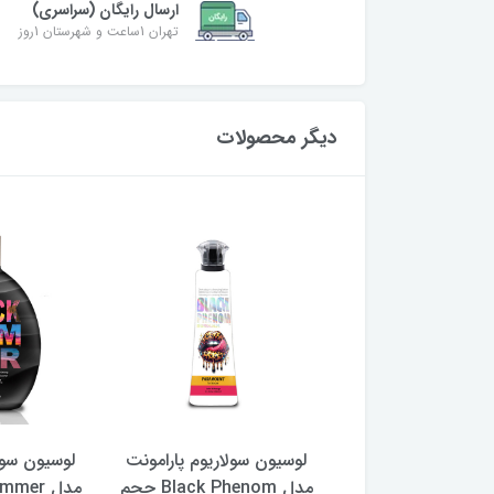
ارسال رایگان (سراسری)
تهران 1ساعت و شهرستان 1روز
دیگر محصولات
 سولاریوم پارامونت
لوسیون سولاریوم پارامونت
لوسیون سول
مدل Paramount حجم
مدل Black Phenom حجم