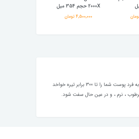
2000X حجم 354 میل
250 میل
4,500,000 تومان
1,360,000 تومان
با استفاده از اين برنزه كننده فوق قوى شما تنها 15 دقيقه با پوستى تيره و جذاب فاصله داريد اين برنزه كننده منحصر به فرد پوست شما را تا 300 برابر تيره خواخد
طوب ، نرم ، و در عين حال سفت شود.