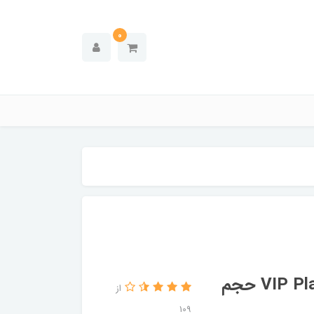
0
لوسیون سولاریوم پارامونت مدل VIP Play Boy حجم
از
109