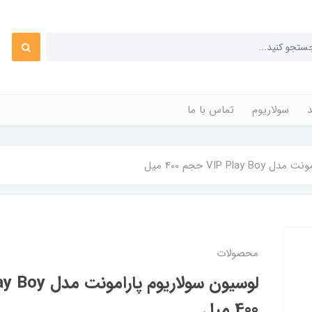
د
سولاریوم
تماس با ما
VIP P حجم 400 میل
محصولات
400 میل