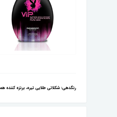
رنگدهی: شكلاتى طلايى تيره، برنزه كننده همرا