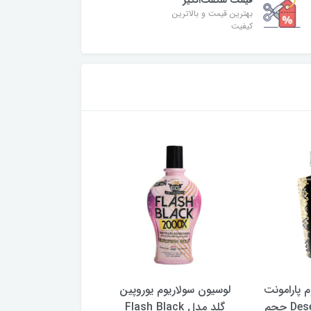
قیمت شگفت‌انگیز
بهترین قیمت و بالاترین
کیفیت
 پارامونت
لوسیون سولاریوم یوروپین
لوسیون سولاریوم پار
مدل Desert Black حجم
گلد مدل Flash Black