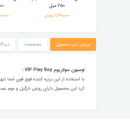
400 میل
250 میل
400 
1,940,00 تومان
1,360,000 تومان
2,300,000
بررسی این محصول
مشخصات
دیدگاه
لوسیون سولاریوم VIP Play Boy :
كرد اين محصول داراى روغن نارگيل و موم عس