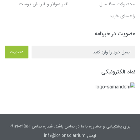
محصولات 400 میل
افتر سولار و آبرسان پوست
راهنمای خرید
عضویت در خبرنامه
عضویت
نماد الکترونیکی
برای پشتیبانی و مشاوره با ما در تماس باشد. شماره تماس 09121021552
ایمیل inf0@lotionsolarrium