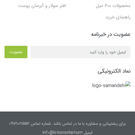
محصولات 400 میل
افتر سولار و آبرسان پوست
راهنمای خرید
عضویت در خبرنامه
عضویت
نماد الکترونیکی
برای پشتیبانی و مشاوره با ما در تماس باشد. شماره تماس 09121021552
ایمیل inf0@lotionsolarrium