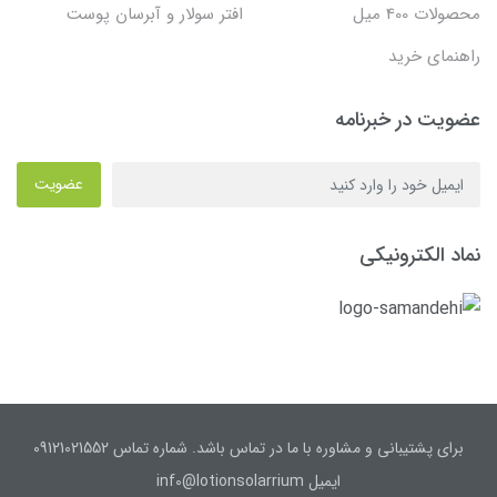
محصولات 400 میل
افتر سولار و آبرسان پوست
راهنمای خرید
عضویت در خبرنامه
عضویت
نماد الکترونیکی
برای پشتیبانی و مشاوره با ما در تماس باشد. شماره تماس 09121021552
ایمیل inf0@lotionsolarrium