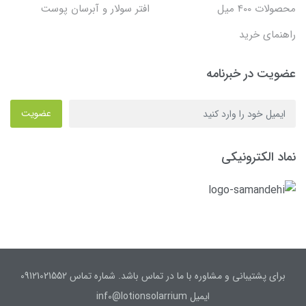
محصولات 400 میل
افتر سولار و آبرسان پوست
راهنمای خرید
عضویت در خبرنامه
عضویت
نماد الکترونیکی
برای پشتیبانی و مشاوره با ما در تماس باشد. شماره تماس 09121021552
ایمیل inf0@lotionsolarrium