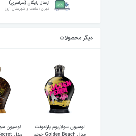
ارسال رایگان (سراسری)
تهران 1ساعت و شهرستان 1روز
دیگر محصولات
 سولاریوم پارامونت
لوسیون سولاریوم پارامونت
لوسیون سول
مدل Nirvana حجم 400
مدل Golden Beach حجم