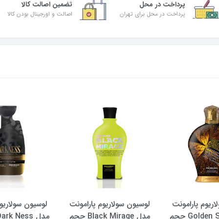
پرداخت در محل
تضمین اصالت کالا
پرداخت در محل برای تهران
اصالت و اورجینال بودن کالا
اریوم پارامونت
لوسیون سولاریوم پارامونت
لوسیون سولاریوم
مدل Golden Secret حجم
مدل Black Mirage حجم