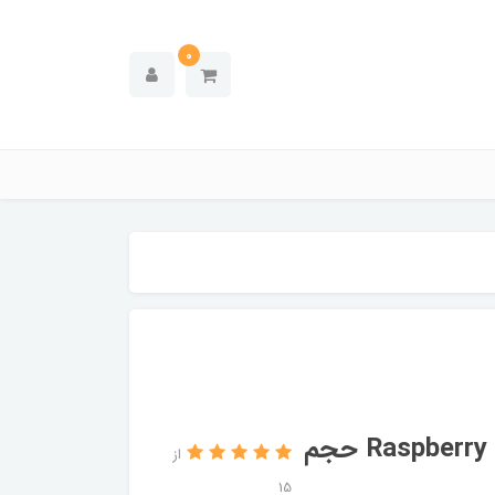
0
لوسیون سولاریوم برانشوگر مدل Raspberry Cream حجم
از
15