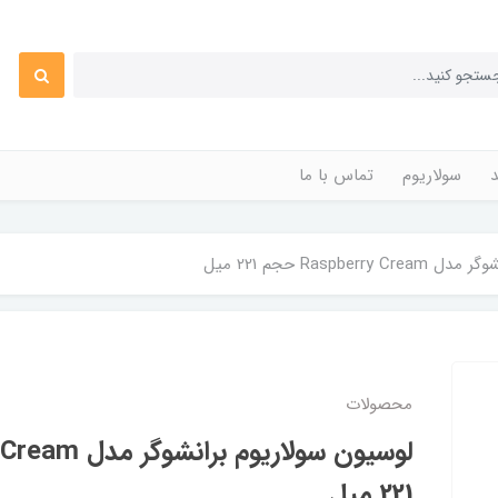
د
سولاریوم
تماس با ما
Raspbe حجم 221 میل
محصولات
221 میل