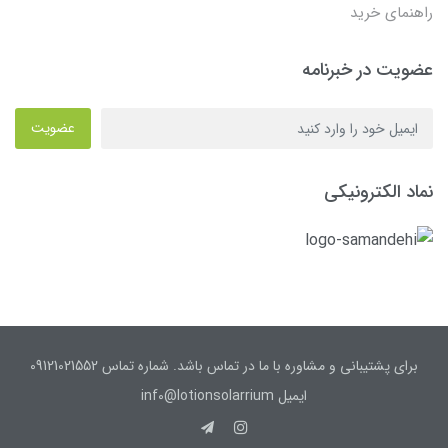
راهنمای خرید
عضویت در خبرنامه
عضویت
نماد الکترونیکی
برای پشتیبانی و مشاوره با ما در تماس باشد. شماره تماس 09121021552
ایمیل inf0@lotionsolarrium