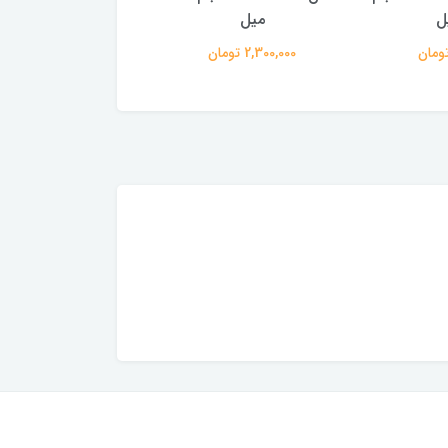
میل
1,950,000 تومان
2,300,000 تومان