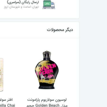
ارسال رایگان (سراسری)
تهران 1ساعت و شهرستان 1روز
دیگر محصولات
 سولاریوم پارامونت
لوسیون سولاریوم پارامونت
افتر سول
مدل Lover Black حجم
مدل Golden Beach حجم