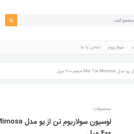
د
سولاریوم
تماس با ما
Mai T حجم 400 میل
محصولات
400 میل