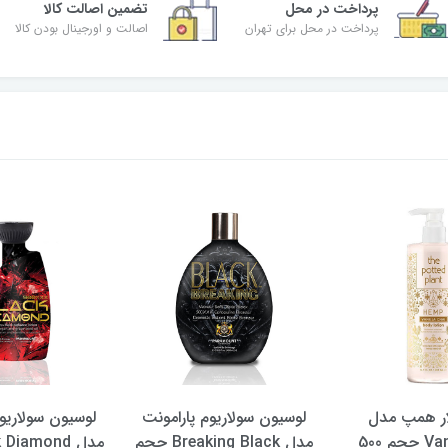
پرداخت در محل
تضمین اصالت کالا
پرداخت در محل برای تهران
اصالت و اورجینال بودن کالا
ار همپ مدل
لوسیون سولاریوم پارامونت
لوسیون سولاریوم
Vanilla Chai حجم 500
مدل Breaking Black حجم