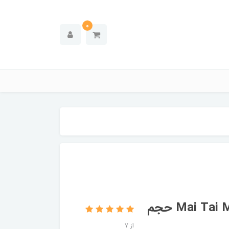
0
لوسیون سولاریوم تن از یو مدل Mai Tai Mimosa حجم
از 7