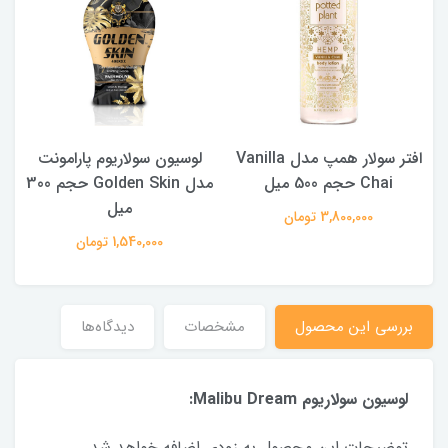
افتر سولار همپ مدل Vanilla
لوسیون سولاریوم پارامونت
جم
Chai حجم 500 میل
مدل Golden Skin حجم 300
میل
3,800,000 تومان
1,540,000 تومان
بررسی این محصول
مشخصات
دیدگاه‌ها
لوسیون سولاریوم Malibu Dream:
توضیحات این محصول به زودی اضافه خواهد شد.