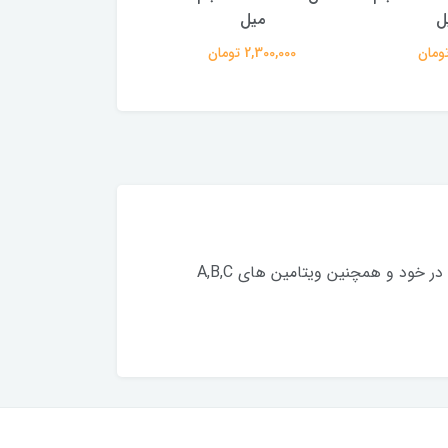
میل
400 میل
2,300,000 تومان
2,300,000 تومان
كسانى كه شما را مى بينند محو زيبايى شما مى شوند اين برنزه كننده فوق پيشرفته و فوق تيره فورى با ملانين موجود در خود و همچنين ويتامين هاى A,B,C