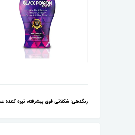
رنگدهی: شكلاتى فوق پيشرفته، تيره كننده ع