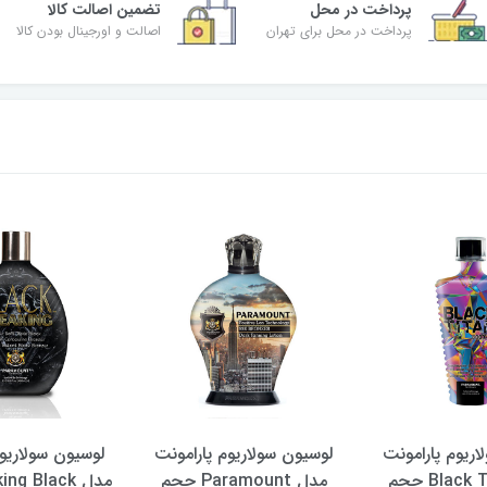
پرداخت در محل
تضمین اصالت کالا
پرداخت در محل برای تهران
اصالت و اورجینال بودن کالا
اریوم پارامونت
لوسیون سولاریوم پارامونت
لوسیون سولاریوم
مدل Black Titan حجم
مدل Paramount حجم