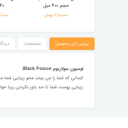
300 میل
حجم 400 میل
340 
1,540,00 تومان
2,100,000 تومان
1,820,000
بررسی این محصول
مشخصات
دیدگاه
لوسیون سولاریوم Black Poison:
زيبايى پوست شما تا حد باور نكردنى زيبا خوا