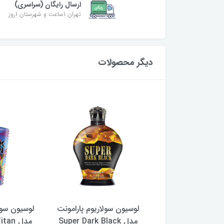
ارسال رایگان (سراسری)
تهران 1ساعت و شهرستان 1روز
دیگر محصولات
 سولاریوم پارامونت
لوسیون سولاریوم پارامونت
لوسیون سول
مدل Black Season حجم
مدل Super Dark Black