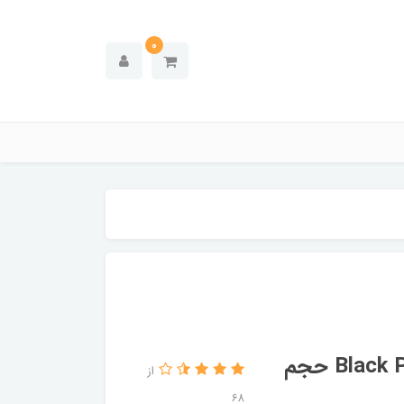
0
لوسیون سولاریوم پارامونت مدل Black Poison حجم
از
68