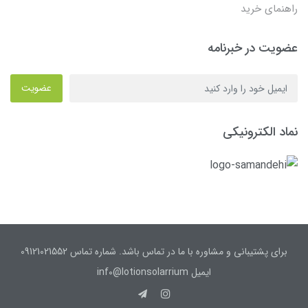
راهنمای خرید
عضویت در خبرنامه
عضویت
نماد الکترونیکی
برای پشتیبانی و مشاوره با ما در تماس باشد. شماره تماس 09121021552
ایمیل inf0@lotionsolarrium