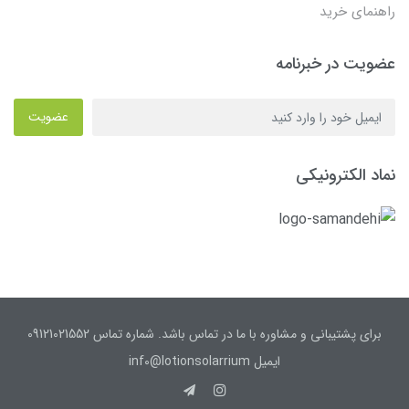
راهنمای خرید
عضویت در خبرنامه
عضویت
نماد الکترونیکی
برای پشتیبانی و مشاوره با ما در تماس باشد. شماره تماس 09121021552
ایمیل inf0@lotionsolarrium