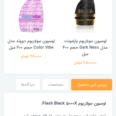
لوسیون سولاریوم پارامونت
لوسیون سولاریوم دووتد مدل
3
مدل Dark Ness حجم 400
Color Vibe حجم 400 میل
میل
780,000 تومان
2,500,000 تومان
بررسی این محصول
مشخصات
دیدگاه‌ها
لوسیون سولاریوم Flash Black 5000X:
توضیحات این محصول به زودی اضافه خواهد شد.