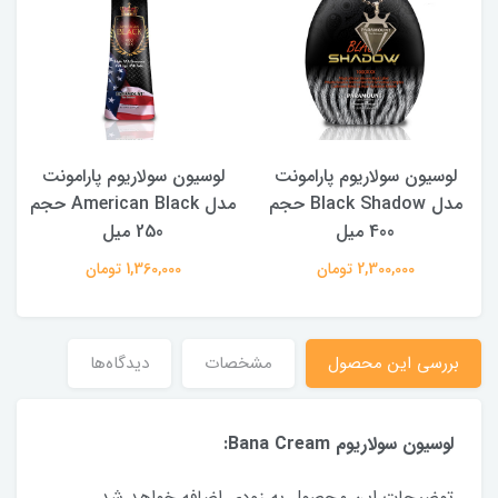
لوسیون سولاریوم پارامونت
لوسیون سولاریوم پارامونت
340
مدل Black Shadow حجم
مدل American Black حجم
400 میل
250 میل
2,300,000 تومان
1,360,000 تومان
بررسی این محصول
مشخصات
دیدگاه‌ها
لوسیون سولاریوم Bana Cream:
توضیحات این محصول به زودی اضافه خواهد شد.